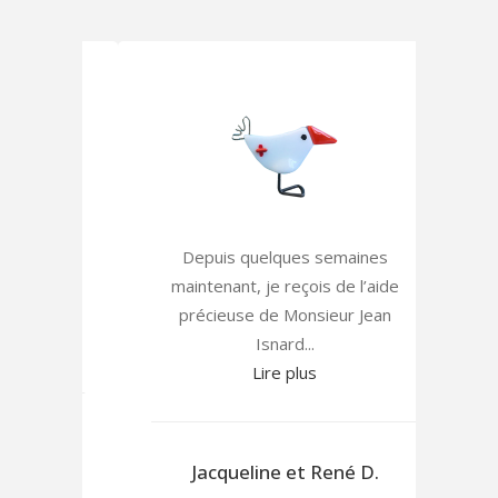
onsieur
Depuis quelques semaines
A
pas au
maintenant, je reçois de l’aide
CHU
...
précieuse de Monsieur Jean
à l
Isnard...
solu
Lire plus
mon 
par 
Jacqueline et René D.