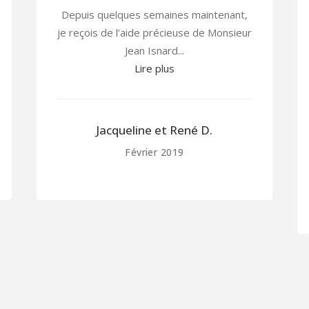
t,
Après mon hospitalisation au CHUV, la
eur
condition de mon retour à la maison était
de trouver une solution pour continuer à
domicile mon traitement en perfusion 3
fois par jour avec des horaires tardifs le
soir...
Lire plus
Anne F.