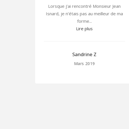
sieur Jean
Depuis quelques semaines maintenan
illeur de ma
je reçois de l’aide précieuse de Monsi
Jean Isnard...
Lire plus
Jacqueline et René D.
Février 2019