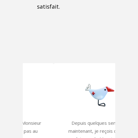
satisfait.
nsieur
Depuis quelques semaines
Ap
s au
maintenant, je reçois de l’aide
CHUV