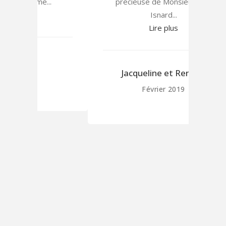
.
précieuse de Monsieur Jean
à la
Isnard...
solut
Lire plus
mon t
par j
Jacqueline et René D.
Février 2019